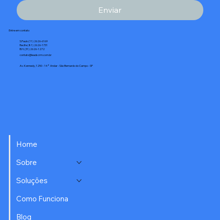
Enviar
Entre em contato
S.Paulo (11) 2626-6169
Recife (81) 2626-1731
B.H. (31) 2626-1272
contato@leadscrm.com.br
Av. Kennedy, 1250 - 14° Andar - São Bernardo do Campo - SP
Home
Sobre
Soluções
Como Funciona
Blog