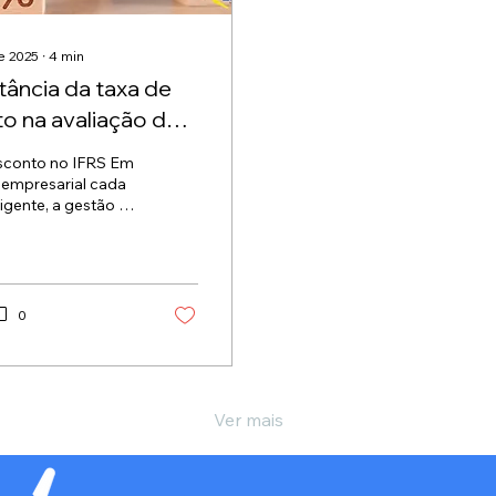
e 2025
∙
4
min
tância da taxa de
o na avaliação de
os de aluguel
sconto no IFRS Em
 empresarial cada
igente, a gestão de
de arrendamento
vância...
0
Ver mais