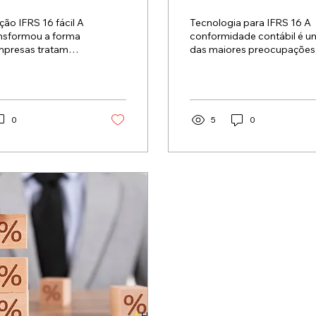
 e Como Fazer
IFRS 16
ão IFRS 16 fácil A
Tecnologia para IFRS 16 A
conformidade contábil é u
presas tratam
das maiores preocupações
de arrendamento.
empresas que precisam
controle desses...
gerenciar contratos de...
0
5
0