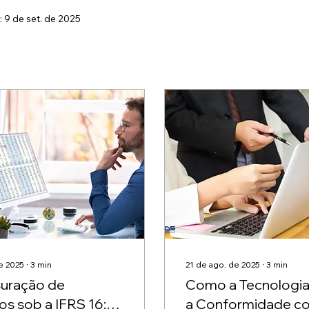
 9 de set. de 2025
e 2025
∙
3
min
21 de ago. de 2025
∙
3
min
uração de
Como a Tecnologia 
os sob a IFRS 16:
a Conformidade c