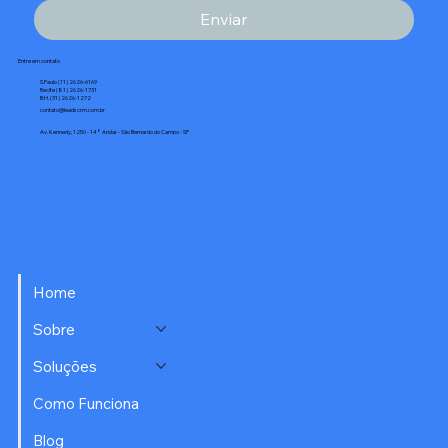
Enviar
Entre em contato
S.Paulo (11) 2626-6169
Recife (81) 2626-1731
B.H. (31) 2626-1272
contato@leadscrm.com.br
Av. Kennedy, 1250 - 14° Andar - São Bernardo do Campo - SP
Home
Sobre
Soluções
Como Funciona
Blog