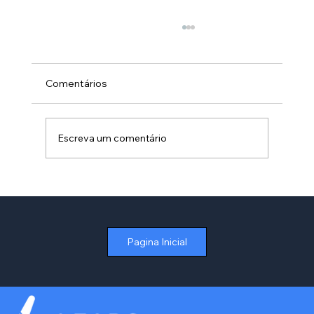
Comentários
Escreva um comentário
Como Otimizar a Gestão de Contratos
de Aluguel no Varejo sem Depender de
Planilhas
Pagina Inicial