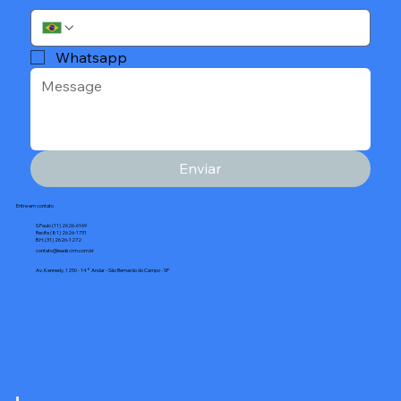
Whatsapp
Enviar
Entre em contato
S.Paulo (11) 2626-6169
Recife (81) 2626-1731
B.H. (31) 2626-1272
contato@leadscrm.com.br
Av. Kennedy, 1250 - 14° Andar - São Bernardo do Campo - SP