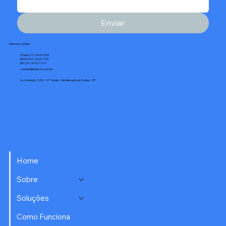
Enviar
Entre em contato
S.Paulo (11) 2626-6169
Recife (81) 2626-1731
B.H. (31) 2626-1272
contato@leadscrm.com.br
Av. Kennedy, 1250 - 14° Andar - São Bernardo do Campo - SP
Home
Sobre
Soluções
Como Funciona