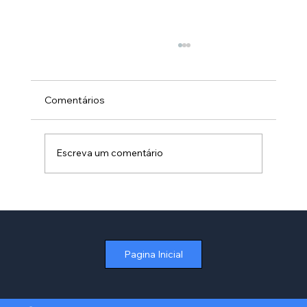
Comentários
Escreva um comentário
Como Otimizar a Gestão de Contratos
de Aluguel no Varejo sem Depender de
Planilhas
Pagina Inicial