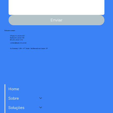
Enviar
Entre em contato
S.Paulo (11) 2626-6169
Recife (81) 2626-1731
B.H. (31) 2626-1272
contato@leadscrm.com.br
Av. Kennedy, 1250 - 14° Andar - São Bernardo do Campo - SP
Home
Sobre
Soluções