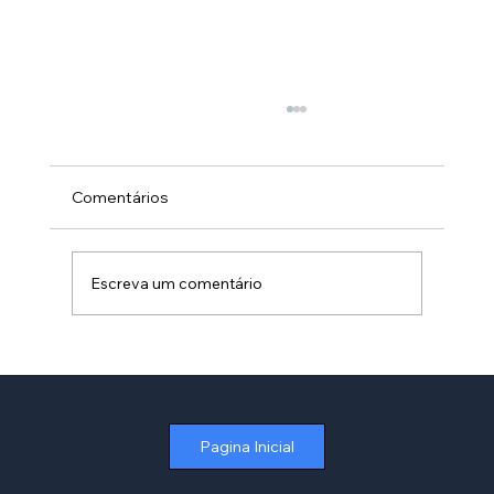
Comentários
Escreva um comentário
Como Otimizar a Gestão de Contratos
de Aluguel no Varejo sem Depender de
Planilhas
Pagina Inicial