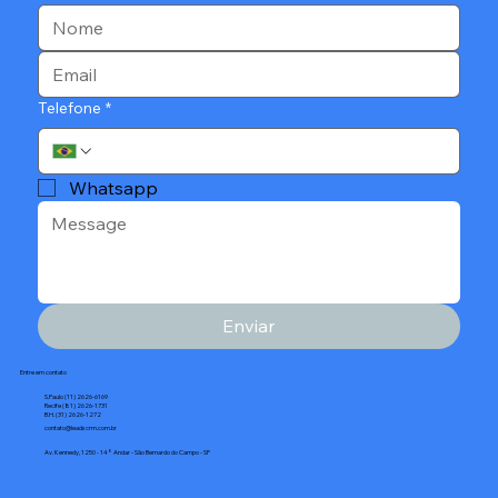
Telefone
*
Whatsapp
Enviar
Entre em contato
S.Paulo (11) 2626-6169
Recife (81) 2626-1731
B.H. (31) 2626-1272
contato@leadscrm.com.br
Av. Kennedy, 1250 - 14° Andar - São Bernardo do Campo - SP