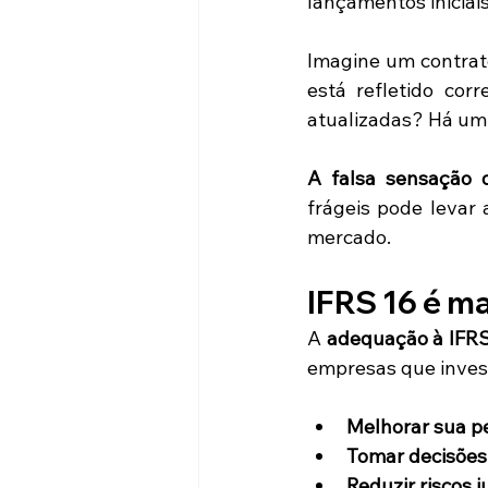
lançamentos iniciai
Imagine um contrato
está refletido co
atualizadas? Há um 
A falsa sensação 
frágeis pode levar 
mercado.
IFRS 16 é ma
A 
adequação à IFRS
empresas que inves
Melhorar sua p
Tomar decisões
Reduzir riscos j