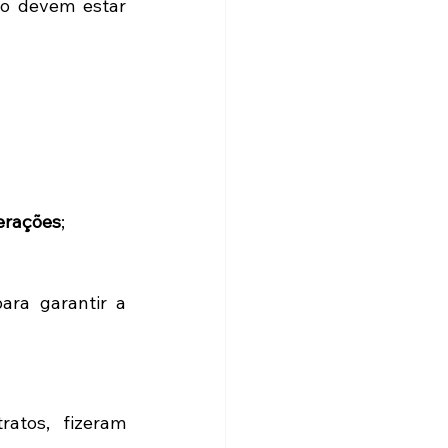
o devem estar 
perações
;
ara garantir a 
atos, fizeram 