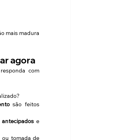
ão mais madura 
iar agora
 responda com 
alizado?
ento
 são feitos 
s antecipados
 e 
a ou tomada de 