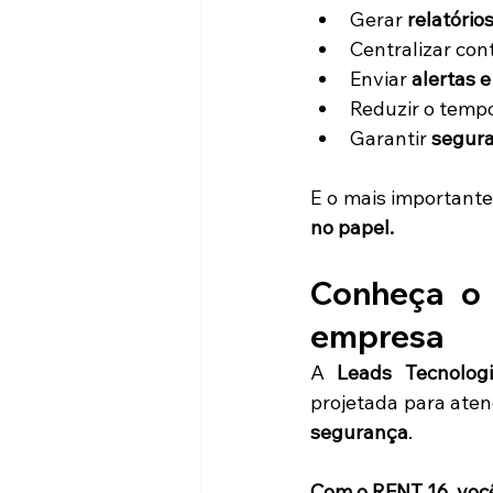
Gerar 
relatório
Centralizar co
Enviar 
alertas e
Reduzir o tempo
Garantir 
segura
E o mais important
no papel.
Conheça o 
empresa
A 
Leads Tecnolog
projetada para aten
segurança
.
Com o RENT 16, voc