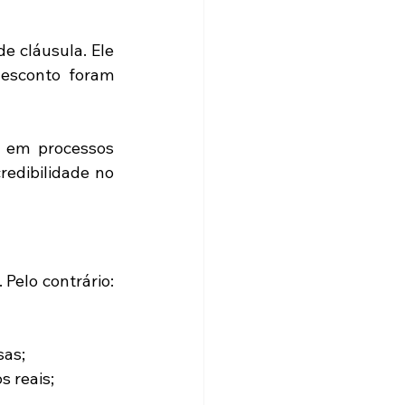
 cláusula. Ele 
esconto foram 
 em processos 
edibilidade no 
elo contrário: 
sas;
s reais;