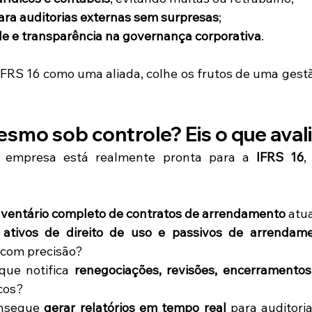
ara auditorias externas sem surpresas
;
de e transparência na governança corporativa
.
IFRS 16 como uma aliada, colhe os frutos de uma gest
smo sob controle? Eis o que aval
 empresa está realmente pronta para a 
IFRS 16
,
ventário completo de contratos de arrendamento
 atu
 
ativos de direito de uso e passivos de arrendam
com precisão?
ue notifica 
renegociações, revisões, encerramento
icos?
nsegue 
gerar relatórios em tempo real
 para auditori