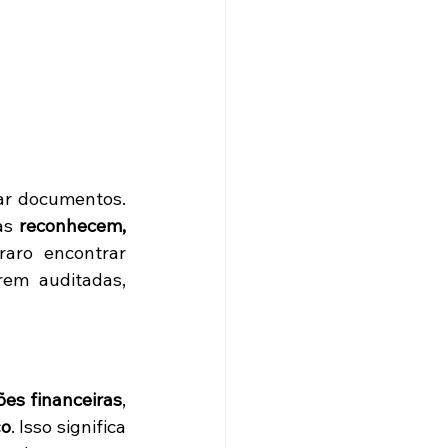
ar documentos. 
as 
reconhecem, 
raro encontrar 
em auditadas, 
ões financeiras
, 
ço
. Isso significa 