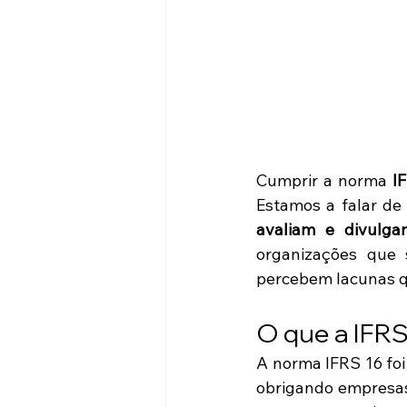
Cumprir a norma 
I
Estamos a falar d
avaliam e divulga
organizações que 
percebem lacunas q
O que a IFRS
A norma IFRS 16 foi
obrigando empresas