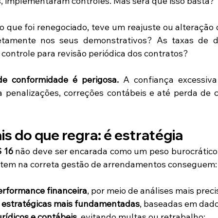
s, implementaram controles. Mas será que isso basta?
 que foi renegociado, teve um reajuste ou alteração de
rretamente nos seus demonstrativos? As taxas de d
controle para revisão periódica dos contratos?
de conformidade é perigosa.
 A confiança excessiva
a penalizações, correções contábeis e até perda de cr
is do que regra: é estratégia
 16
 não deve ser encarada como um peso burocrático. P
tem na correta gestão de arrendamentos conseguem:
erformance financeira
, por meio de análises mais preci
 estratégicas mais fundamentadas
, baseadas em dado
urídicos e contábeis
, evitando multas ou retrabalho;