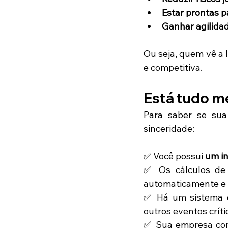
Estar prontas p
Ganhar agilida
Ou seja, quem vê a 
e competitiva.
Está tudo me
Para saber se sua
sinceridade:
✅ Você possui 
um in
✅ Os cálculos de
automaticamente e 
✅ Há um sistema q
outros eventos crít
✅ Sua empresa co