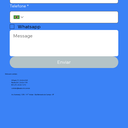
Telefone
*
Whatsapp
Enviar
Entre em contato
S.Paulo (11) 2626-6169
Recife (81) 2626-1731
B.H. (31) 2626-1272
contato@leadscrm.com.br
Av. Kennedy, 1250 - 14° Andar - São Bernardo do Campo - SP