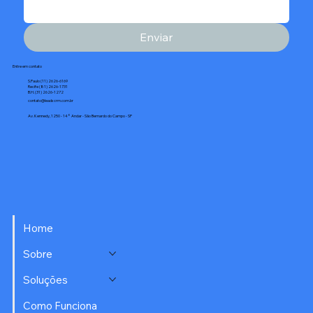
Enviar
Entre em contato
S.Paulo (11) 2626-6169
Recife (81) 2626-1731
B.H. (31) 2626-1272
contato@leadscrm.com.br
Av. Kennedy, 1250 - 14° Andar - São Bernardo do Campo - SP
Home
Sobre
Soluções
Como Funciona