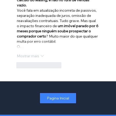
cálculo do leasing, e não no funil de vendas 
vazio.
Você fala em atualização incorreta de passivos, 
separação inadequada de juros, omissão de 
reavaliações contratuais. Tudo grave. Mas qual 
o impacto financeiro de 
um imóvel parado por 6 
meses porque ninguém soube prospectar o 
comprador certo
? Muito maior do que qualquer 
multa por erro contábil.
O…
Mostrar mais
Curtir
Responder
Pagina Inicial