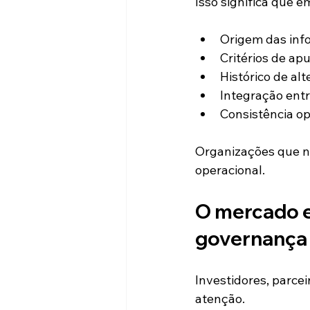
Isso significa que 
Origem das inf
Critérios de ap
Histórico de al
Integração ent
Consistência op
Organizações que n
operacional.
O mercado e
governança
Investidores, parce
atenção.