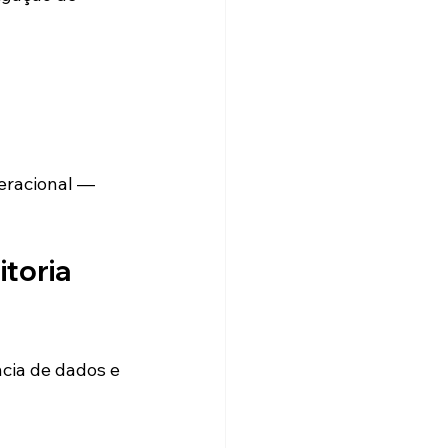
eracional — 
toria 
cia de dados e 