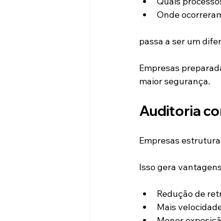
Quais processos
Onde ocorreram
passa a ser um difer
Empresas preparada
maior segurança.
Auditoria co
Empresas estrutura
Isso gera vantagen
Redução de ret
Mais velocidade
Menor exposição