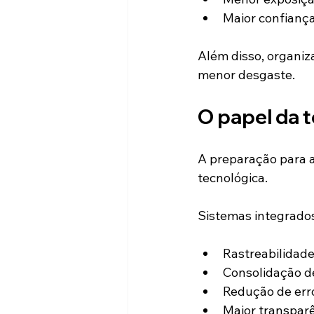
Maior confianç
Além disso, organi
menor desgaste.
O papel da 
A preparação para a
tecnológica.
Sistemas integrado
Rastreabilidad
Consolidação d
Redução de err
Maior transparê