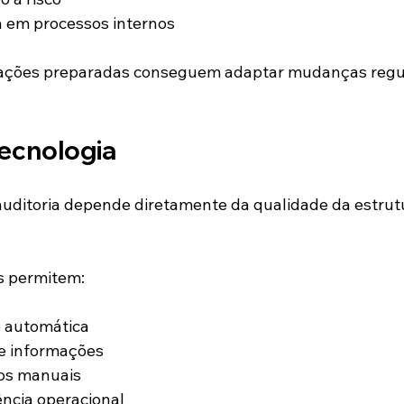
a em processos internos
zações preparadas conseguem adaptar mudanças regul
tecnologia
uditoria depende diretamente da qualidade da estrut
s permitem:
e automática
e informações
os manuais
ncia operacional