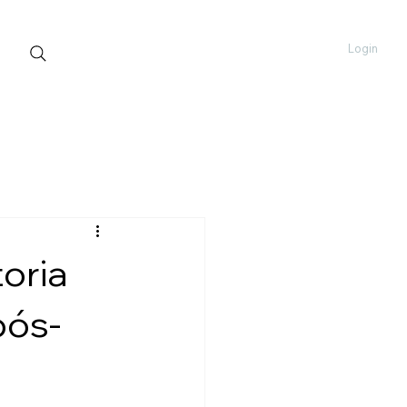
Login
oria
pós-