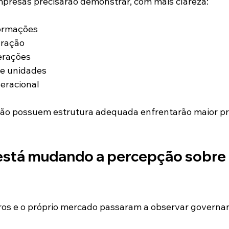
empresas precisarão demonstrar, com mais clareza:
ormações
uração
terações
re unidades
eracional
ão possuem estrutura adequada enfrentarão maior pr
stá mudando a percepção sobre 
iros e o próprio mercado passaram a observar governa