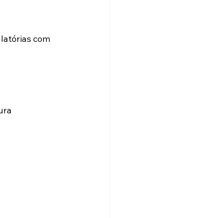
atórias com 
ura 