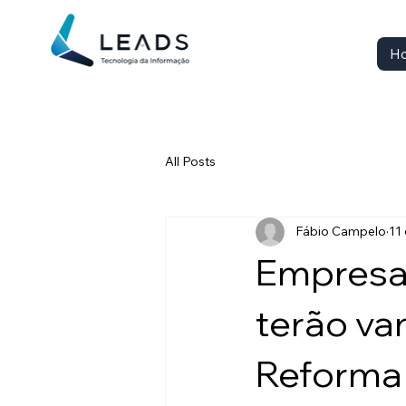
H
All Posts
Fábio Campelo
11 
Empresas
terão va
Reforma 