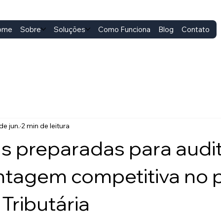
ome
Sobre
Soluções
Como Funciona
Blog
Contato
de jun.
2 min de leitura
 preparadas para audit
ntagem competitiva no 
Tributária