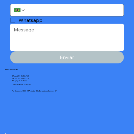
Whatsapp
Enviar
Entre em contato
S.Paulo (11) 2626-6169
Recife (81) 2626-1731
B.H. (31) 2626-1272
contato@leadscrm.com.br
Av. Kennedy, 1250 - 14° Andar - São Bernardo do Campo - SP