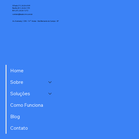
S.Paulo (11) 2626-6169
Recife (81) 2626-1731
B.H. (31) 2626-1272
contato@leadscrm.com.br
Av. Kennedy, 1250 - 14° Andar - São Bernardo do Campo - SP
Home
Sobre
Soluções
Como Funciona
Blog
Contato