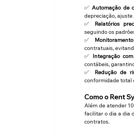
✅ 
Automação de c
depreciação, ajuste 
✅ 
Relatórios prec
seguindo os padrões
✅ 
Monitoramento
contratuais, evitan
✅ 
Integração com 
contábeis, garantin
✅ 
Redução de ri
conformidade total
Como o Rent Sy
Além de atender 100
facilitar o dia a dia
contratos.