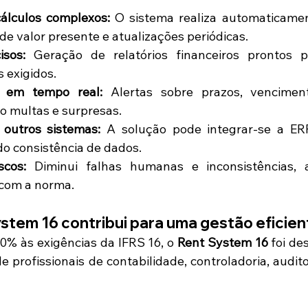
álculos complexos:
 O sistema realiza automaticamen
de valor presente e atualizações periódicas.
isos:
 Geração de relatórios financeiros prontos pa
 exigidos.
 em tempo real:
 Alertas sobre prazos, venciment
do multas e surpresas.
outros sistemas:
 A solução pode integrar-se a ERP
do consistência de dados.
scos:
 Diminui falhas humanas e inconsistências, 
 com a norma.
stem 16 contribui para uma gestão eficien
% às exigências da IFRS 16, o 
Rent System 16
 foi de
 de profissionais de contabilidade, controladoria, audit