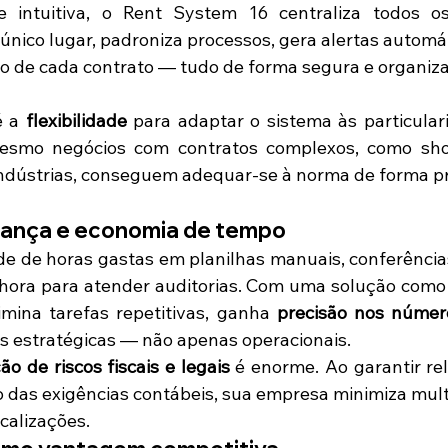
 intuitiva, o Rent System 16 centraliza todos os
ico lugar, padroniza processos, gera alertas automá
ado de cada contrato — tudo de forma segura e organiz
 a 
flexibilidade
 para adaptar o sistema às particular
esmo negócios com contratos complexos, como shop
indústrias, conseguem adequar-se à norma de forma prá
rança e economia de tempo
e de horas gastas em planilhas manuais, conferências
 hora para atender auditorias. Com uma solução como
mina tarefas repetitivas, ganha 
precisão nos númer
s estratégicas — não apenas operacionais.
ão de riscos fiscais e legais
 é enorme. Ao garantir re
o das exigências contábeis, sua empresa minimiza multa
calizações.