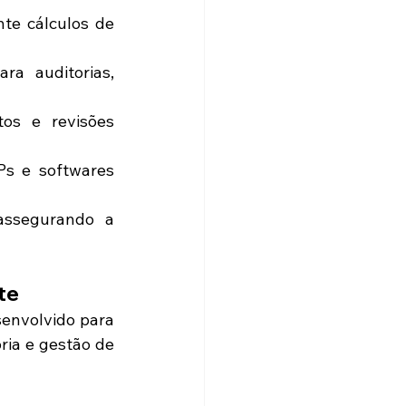
te cálculos de 
ra auditorias, 
os e revisões 
s e softwares 
assegurando a 
te
senvolvido para 
oria e gestão de 