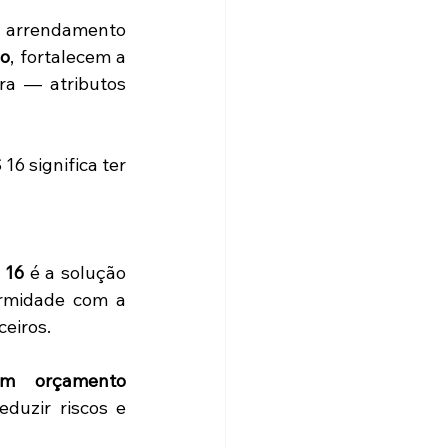
 arrendamento 
do
, fortalecem a 
a — atributos 
Num mercado cada vez mais regulado, sair na frente na adequação à IFRS 16 significa ter 
 16
 é a solução 
ormidade com a 
ceiros.
m orçamento 
uzir riscos e 