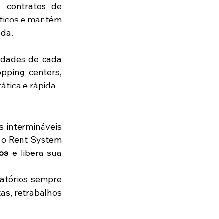
 contratos de 
ticos e mantém 
ada.
idades de cada 
ping centers, 
tica e rápida.
 intermináveis 
 o Rent System 
os
 e libera sua 
latórios sempre 
s, retrabalhos 