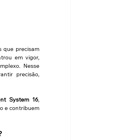
 que precisam 
trou em vigor, 
omplexo. Nesse 
tir precisão, 
ent System 16
, 
o e contribuem 
?