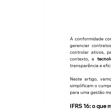
A conformidade co
gerenciar contrat
controlar ativos, p
contexto, a 
tecnol
transparência e efic
Neste artigo, vam
simplificam o cump
para uma gestão mai
IFRS 16: o que