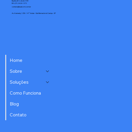
Recife (81) 2626-1731
B.H. (31) 2626-1272
contato@leadscrm.com.br
Av. Kennedy, 1250 - 14° Andar - São Bernardo do Campo - SP
Home
Sobre
Soluções
Como Funciona
Blog
Contato