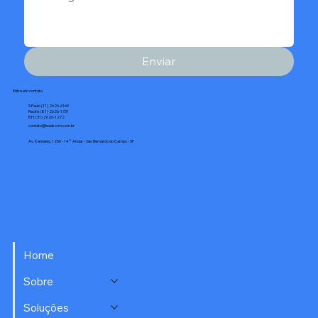
Enviar
Entre em contato
S.Paulo (11) 2626-6169
Recife (81) 2626-1731
B.H. (31) 2626-1272
contato@leadscrm.com.br
Av. Kennedy, 1250 - 14° Andar - São Bernardo do Campo - SP
Home
Sobre
Soluções