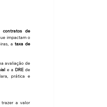
 contratos de 
que impactam o 
ras, a 
taxa de 
a avaliação de 
ial
 e a 
DRE
 de 
a, prática e 
razer a valor 