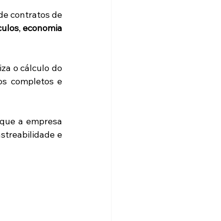
de contratos de 
culos
, 
economia 
a o cálculo do 
os completos e 
 que a empresa 
treabilidade e 