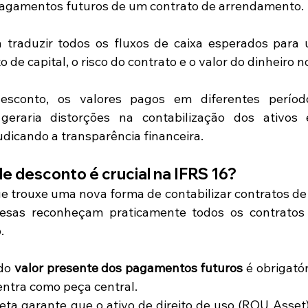
pagamentos futuros de um contrato de arrendamento.
ca traduzir todos os fluxos de caixa esperados para u
 de capital, o risco do contrato e o valor do dinheiro 
sconto, os valores pagos em diferentes período
 geraria distorções na contabilização dos ativos 
dicando a transparência financeira.
de desconto é crucial na IFRS 16?
e trouxe uma nova forma de contabilizar contratos de
esas reconheçam praticamente todos os contratos 
.
do 
valor presente dos pagamentos futuros
 é obrigatór
entra como peça central.
reta garante que o ativo de direito de uso (ROU Asset)