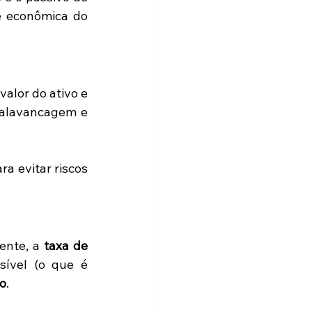
 econômica do 
alor do ativo e 
 alavancagem e 
a evitar riscos 
ente, a 
taxa de 
ível (o que é 
io
.