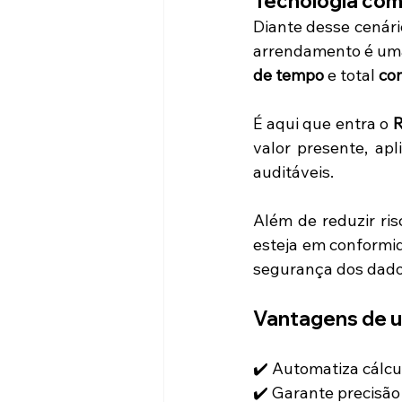
Tecnologia com
Diante desse cenári
arrendamento é uma 
de tempo
 e total 
co
É aqui que entra o 
R
valor presente, apl
auditáveis.
Além de reduzir ris
esteja em conformid
segurança dos dado
Vantagens de u
✔️ Automatiza cálcu
✔️ Garante precisão