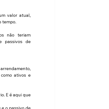
m valor atual, 
no tempo.
s não teriam 
e passivos de 
 arrendamento, 
como ativos e 
io. E é aqui que 
 e o passivo de 