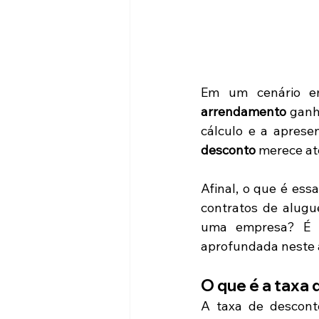
Em um cenário em
arrendamento
 ganh
cálculo e a aprese
desconto
 merece at
Afinal, o que é ess
contratos de alugu
uma empresa? É ex
aprofundada neste a
O que é a taxa
A taxa de desconto