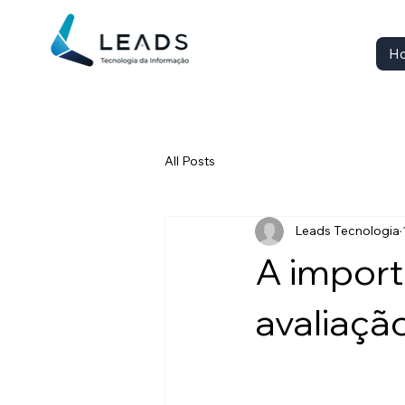
H
All Posts
Leads Tecnologia
A import
avaliaçã