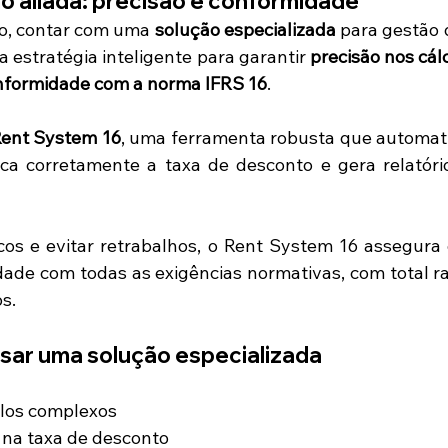
o aliada: precisão e conformidade
o, contar com uma 
solução especializada
 para gestão 
estratégia inteligente para garantir 
precisão nos cál
nformidade com a norma IFRS 16
.
ent System 16
, uma ferramenta robusta que automatiz
ica corretamente a taxa de desconto e gera relatóri
cos e evitar retrabalhos, o Rent System 16 assegura
ade com todas as exigências normativas, com total ras
s.
sar uma solução especializada
los complexos 
 na taxa de desconto 