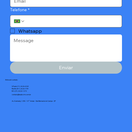
Telefone
*
Whatsapp
Enviar
Entre em contato
S.Paulo (11) 2626-6169
Recife (81) 2626-1731
B.H. (31) 2626-1272
contato@leadscrm.com.br
Av. Kennedy, 1250 - 14° Andar - São Bernardo do Campo - SP